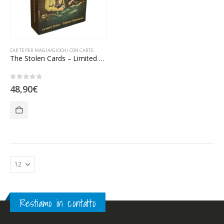
CARTE PER MAGIA/GIOCHI CON CARTE
The Stolen Cards – Limited Edition
0
Su 5
48,90
€
Restiamo in contatto