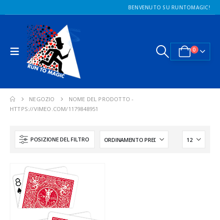
BENVENUTO SU RUNTOMAGIC!
0
NEGOZIO
NOME DEL PRODOTTO -
HTTPS://VIMEO.COM/1179848951
POSIZIONE DEL FILTRO