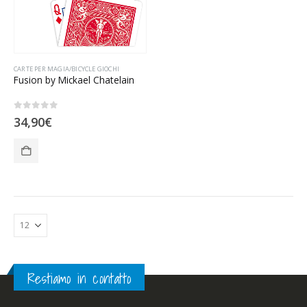
CARTE PER MAGIA/BICYCLE GIOCHI
Fusion by Mickael Chatelain
0
Su 5
34,90
€
Restiamo in contatto