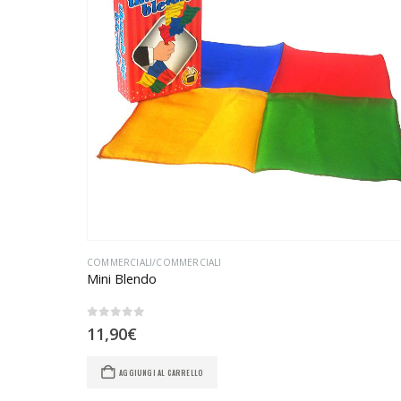
COMMERCIALI/COMMERCIALI
Mini Blendo
0
Su 5
11,90
€
AGGIUNGI AL CARRELLO