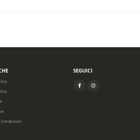
CHE
SEGUICI
licy
licy
i
ne
 Condizioni