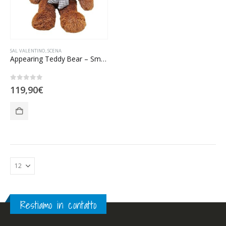
SAL VALENTINO
,
SCENA
Appearing Teddy Bear – Small size
0
Su 5
119,90
€
Restiamo in contatto