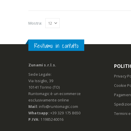
Mostra:
Restiamo in contatto
Zunami s.r.l.s.
POLITI
Sede Legale:
Privacy Po
Via Issiglio, 39
Cookie Po
10141 Torino (TO)
Runtomagic è un ecommerce
Pagament
esclusivamente online
Spedizio
Mail:
info@runtomagic.com
Whatsapp:
+39 329 175 8650
Termini e
P.IVA:
11985240016