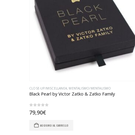
CLOSE-UP/MISCELLANEA
,
MENTALISMO/MENTALISMO
Black Pearl by Victor Zatko & Zatko Family
0
Su 5
79,90
€
AGGIUNGI AL CARRELLO