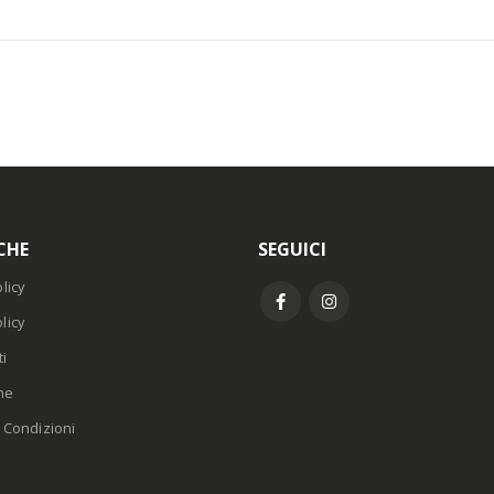
CHE
SEGUICI
licy
licy
i
ne
 Condizioni