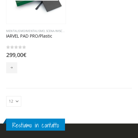
MENTALISMO/MENTALISMO
,
SCENA/MISCELLANEA
IARVEL PAD PRO/Plastic
0
Su 5
299,00
€
Restiamo in contatto