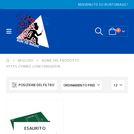
BENVENUTO SU RUNTOMAGIC!
0
NEGOZIO
NOME DEL PRODOTTO -
HTTPS://VIMEO.COM/1095563578
POSIZIONE DEL FILTRO
ESAURITO