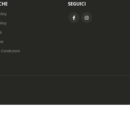
CHE
SEGUICI
licy
licy
i
ne
 Condizioni