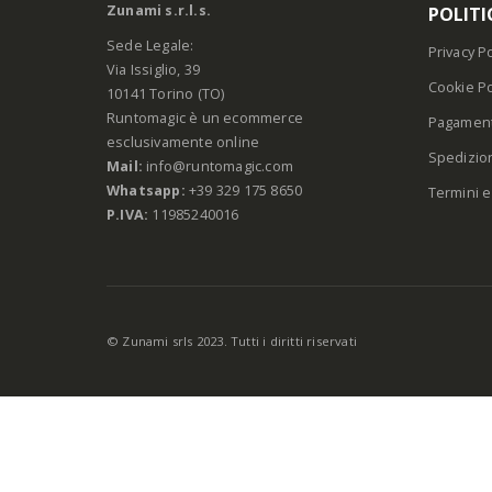
Zunami s.r.l.s.
POLITI
Sede Legale:
Privacy Po
Via Issiglio, 39
Cookie Po
10141 Torino (TO)
Runtomagic è un ecommerce
Pagament
esclusivamente online
Spedizio
Mail:
info@runtomagic.com
Whatsapp:
+39 329 175 8650
Termini e
P.IVA:
11985240016
© Zunami srls 2023. Tutti i diritti riservati