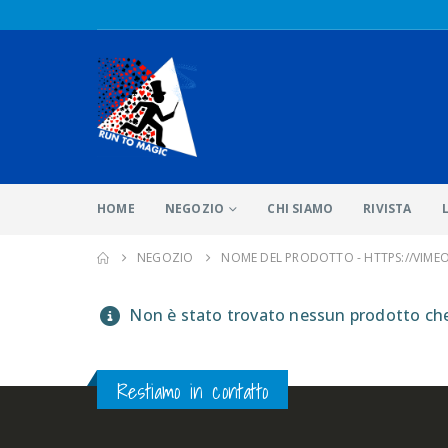
HOME
NEGOZIO
CHI SIAMO
RIVISTA
NEGOZIO
NOME DEL PRODOTTO -
HTTPS://VIME
Non è stato trovato nessun prodotto che 
Restiamo in contatto