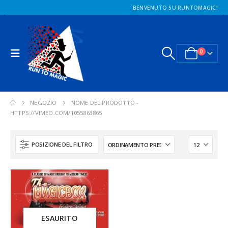
BENVENUTO SU RUNTOMAGIC!
0
NEGOZIO
NOME DEL PRODOTTO -
HTTPS://VIMEO.COM/1055863865
POSIZIONE DEL FILTRO
ESAURITO