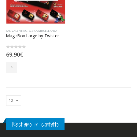
SAL VALENTINO
,
SCENA/MISCELLANEA
MagicBox Large by Twister Magic (black)
0
Su 5
69,90
€
Restiamo in contatto