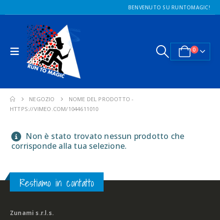
BENVENUTO SU RUNTOMAGIC!
0
NEGOZIO
NOME DEL PRODOTTO -
HTTPS://VIMEO.COM/1044611010
Non è stato trovato nessun prodotto che
corrisponde alla tua selezione.
Restiamo in contatto
Zunami s.r.l.s.