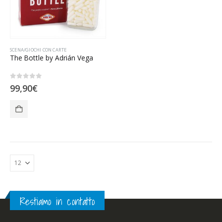
SCENA/GIOCHI CON CARTE
The Bottle by Adrián Vega
0
Su 5
99,90
€
Restiamo in contatto