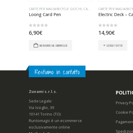
 GIOCHI
CARTE PER MAGIA/BICYCLE GIOCHI
,
CARTE PER MAGIA/GIOCHI CON CARTE
CARTE PER MAGIA/BIC
drew
Loong Card Pen
Electric Deck – Ca
0
Su 5
0
Su 5
6,90
€
14,90
€
AGGIUNGI AL CARRELLO
LEGGI TUTTO
Restiamo in contatto
Zunami s.r.l.s.
POLITI
Sede Legale:
Privacy Po
Via Issiglio, 39
Cookie Po
10141 Torino (TO)
Runtomagic è un ecommerce
Pagament
esclusivamente online
Spedizio