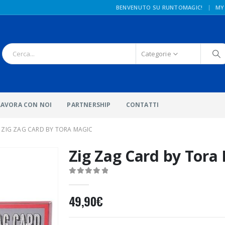
|
BENVENUTO SU RUNTOMAGIC!
MY
Categorie
LAVORA CON NOI
PARTNERSHIP
CONTATTI
ZIG ZAG CARD BY TORA MAGIC
Zig Zag Card by Tora
0
Di 5
49,90
€