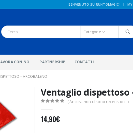
|
BENVENUTO SU RUNTOMAGIC!
MY
Categorie
LAVORA CON NOI
PARTNERSHIP
CONTATTI
DISPETTOSO – ARCOBALENO
Ventaglio dispettoso
( Ancora non ci sono recensioni. )
0
Di 5
14,90
€