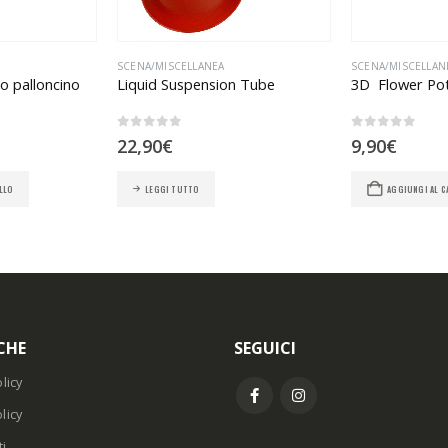
SCENA/MISCELLANEA
SCENA/MISCELLAN
so palloncino
Liquid Suspension Tube
3D Flower Po
0
Su 5
0
Su 5
22,90
€
9,90
€
LLO
LEGGI TUTTO
AGGIUNGI AL 
CHE
SEGUICI
licy
licy
i