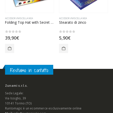
ACCESSORI/MISCELLANEA
ACCESSORI/MISCELLANEA
Folding Top Hat with Secret Pocket – Black
Stearato di zinco
0
Su 5
0
Su 5
39,90
€
5,90
€
Restiamo in contatto
Zunami s.r.l.s.
Sede Legale:
Via Issiglio, 39
10141 Torino (TO)
Runtomagic è un ecommerce esclusivamente online