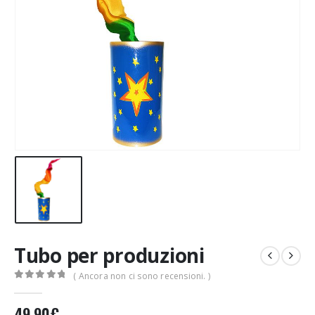
Tubo per produzioni
( Ancora non ci sono recensioni. )
0
Di 5
49,90
€