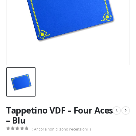
Tappetino VDF – Four Aces
– Blu
( Ancora non ci sono recensioni. )
0
Di 5