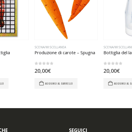
SCENA/MISCELLANEA
SCENA/MISCELLAN
iglia
Produzione di carote – Spugna
Bottiglia del l
0
Su 5
0
Su 5
20,00
€
20,00
€
LLO
AGGIUNGI AL CARRELLO
AGGIUNGI AL 
CHE
SEGUICI