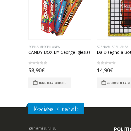
SCENA/MISCELLANEA
SCENA/MISCELLANEA
CANDY BOX BY George Iglesias
Da Disegno a Bott
0
Su 5
0
Su 5
58,90
€
14,90
€
AGGIUNGI AL CARRELLO
AGGIUNGI AL CARRE
Restiamo in contatto
Zunami s.r.l.s.
POLITI