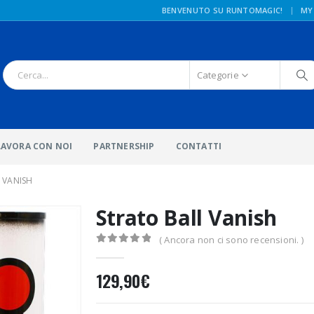
|
BENVENUTO SU RUNTOMAGIC!
MY
Categorie
LAVORA CON NOI
PARTNERSHIP
CONTATTI
 VANISH
Strato Ball Vanish
( Ancora non ci sono recensioni. )
0
Di 5
129,90
€