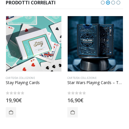
PRODOTTI CORRELATI
CARTE/DA COLLEZIONE
CARTE/DA COLLEZIONE
Stay Playing Cards
Star Wars Playing Cards – The Light Side
0
Su 5
0
Su 5
19,90
€
16,90
€