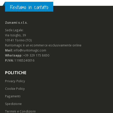
Restiamo in contatto
Zunami s.r.l.s.
Sede Legale:
Via Issiglio, 39
10141 Torino (TO)
Runtomagic è un ecommerce esclusivamente online
Mail:
info@runtomagic.com
Whatsapp:
+39 329 175 8650
P.IVA:
11985240016
POLITICHE
Privacy Policy
Cookie Policy
Pagamenti
Spedizione
Termini e Condizioni