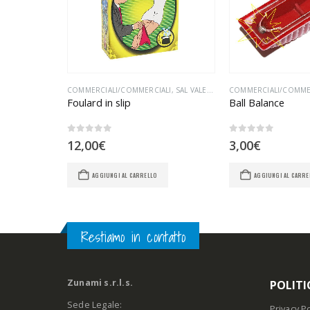
ALI
COMMERCIALI/COMMERCIALI
,
SAL VALENTINO
COMMERCIALI/COMME
Dado spaziale by Vincenzo Di Fatta
Foulard in slip
Ball Balance
0
Su 5
0
Su 5
12,00
€
3,00
€
AGGIUNGI AL CARRELLO
AGGIUNGI AL CARRE
Restiamo in contatto
Zunami s.r.l.s.
POLITI
Sede Legale:
Privacy Po