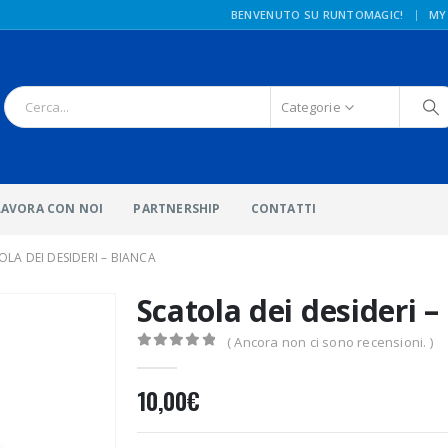
|
BENVENUTO SU RUNTOMAGIC!
MY
Categorie
LAVORA CON NOI
PARTNERSHIP
CONTATTI
OLA DEI DESIDERI – BIANCA
Scatola dei desideri –
( Ancora non ci sono recensioni. )
0
Di 5
10,00
€