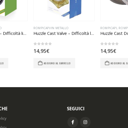
O
ROMPICAPI/IN METALLO
ROMPICAPI
,
ROMPI
Huzzle Cast Dice – Difficoltà livello 3
Huzzle Cast Valve – Difficoltà livello 4
0
Su 5
0
Su 5
14,95
€
14,95
€
LLO
AGGIUNGI AL CARRELLO
AGGIUNGI AL 
CHE
SEGUICI
licy
licy