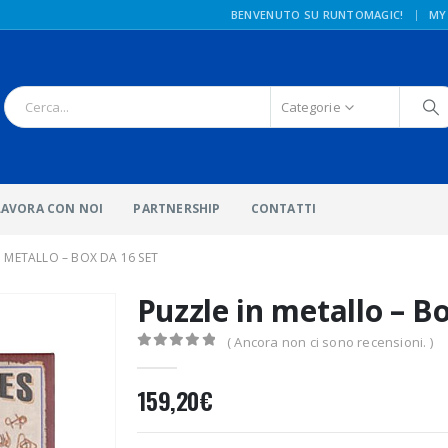
|
BENVENUTO SU RUNTOMAGIC!
MY
Categorie
LAVORA CON NOI
PARTNERSHIP
CONTATTI
 METALLO – BOX DA 16 SET
Puzzle in metallo – B
( Ancora non ci sono recensioni. )
0
Di 5
159,20
€