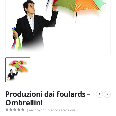
Produzioni dai foulards –
Ombrellini
( Ancora non ci sono recensioni. )
0
Di 5