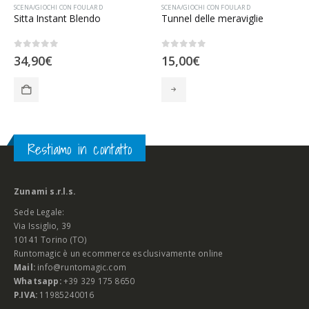
SCENA/GIOCHI CON FOULARD
SCENA/GIOCHI CON FOULARD
Sitta Instant Blendo
Tunnel delle meraviglie
0
Su 5
0
Su 5
34,90
€
15,00
€
Restiamo in contatto
Zunami s.r.l.s.
Sede Legale:
Via Issiglio, 39
10141 Torino (TO)
Runtomagic è un ecommerce esclusivamente online
Mail:
info@runtomagic.com
Whatsapp:
+39 329 175 8650
P.IVA:
11985240016