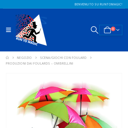
BENVENUTO SU RUNTOMAGIC!
0
NEGOZIO
SCENA/GIOCHI CON FOULARD
PRODUZIONI DAI FOULARDS – OMBRELLINI