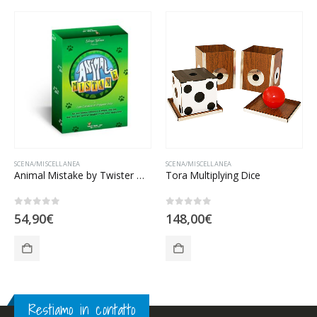
SCENA/MISCELLANEA
SCENA/MISCELLANEA
Animal Mistake by Twister Magic
Tora Multiplying Dice
0
Su 5
0
Su 5
54,90
€
148,00
€
Restiamo in contatto