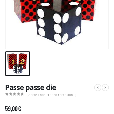
Passe passe die
( Ancora non ci sono recensioni. )
0
Di 5
59,00
€