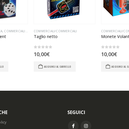
EA
,
COMMERCIALI/COMMERCIALI
COMMERCIALI/COMMERCIALI
COMMERCIALI/CO
ent
Taglio netto
Monete Volant
0
Su 5
0
Su 5
10,00
€
10,00
€
LLO
AGGIUNGI AL CARRELLO
AGGIUNGI AL 
CHE
SEGUICI
licy