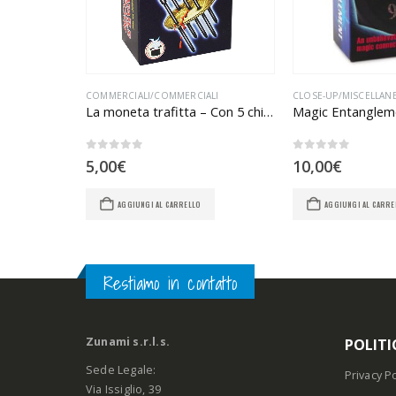
OMMERCIALI/COMMERCIALI
,
SAL VALENTINO
COMMERCIALI/COMMERCIALI
CLOSE-UP/MISCELLAN
La moneta trafitta – Con 5 chiodi
Magic Entanglem
0
Su 5
0
Su 5
5,00
€
10,00
€
AGGIUNGI AL CARRELLO
AGGIUNGI AL CARRE
Restiamo in contatto
Zunami s.r.l.s.
POLITI
Sede Legale:
Privacy Po
Via Issiglio, 39