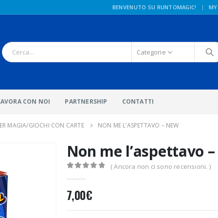
|
BENVENUTO SU RUNTOMAGIC!
MY
Categorie
LAVORA CON NOI
PARTNERSHIP
CONTATTI
ER MAGIA/GIOCHI CON CARTE
NON ME L’ASPETTAVO – NEW
Non me l’aspettavo 
( Ancora non ci sono recensioni. )
0
Di 5
7,00
€