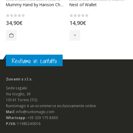
Mummy Hand by Hanson Chien
Nest of Wallet
0
Su 5
0
Su 5
34,90
€
14,90
€
Restiamo in contatto
Zunami s.r.l.s.
Sede Legale:
Via Issiglio, 39
10141 Torino (TO)
Runtomagic è un ecommerce esclusivamente online
Mail:
info@runtomagic.com
Whatsapp:
+39 329 175 8650
P.IVA:
11985240016