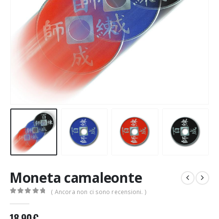
Moneta camaleonte
( Ancora non ci sono recensioni. )
0
Di 5
18,90
€