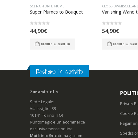
SCENA/FIORI E PIUME
CLOSE-UP/MISCELLAN
Super Plumes to Bouquet
0
Su 5
0
Su 5
44,90
€
54,90
€
AGGIUNGI AL CARRELLO
AGGIUNGI AL CARRE
Restiamo in contatto
Zunami s.r.l.s.
POLITI
Sede Legale:
Privacy Po
Via Issiglio, 39
Cookie Po
10141 Torino (TO)
Runtomagic è un ecommerce
Pagament
esclusivamente online
Spedizio
Mail:
info@runtomagic.com