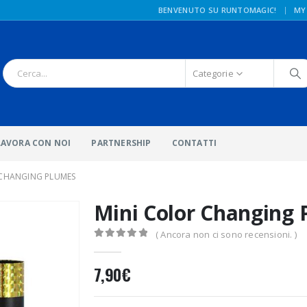
|
BENVENUTO SU RUNTOMAGIC!
MY
Categorie
LAVORA CON NOI
PARTNERSHIP
CONTATTI
 CHANGING PLUMES
Mini Color Changing
( Ancora non ci sono recensioni. )
0
Di 5
7,90
€