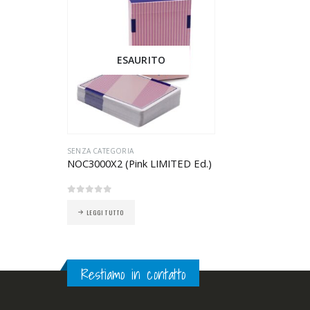
ESAURITO
SENZA CATEGORIA
NOC3000X2 (Pink LIMITED Ed.)
0
Su 5
LEGGI TUTTO
Restiamo in contatto