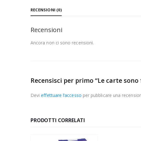
RECENSIONI (0)
Recensioni
Ancora non ci sono recensioni.
Recensisci per primo “Le carte sono
Devi
effettuare l’accesso
per pubblicare una recensio
PRODOTTI CORRELATI