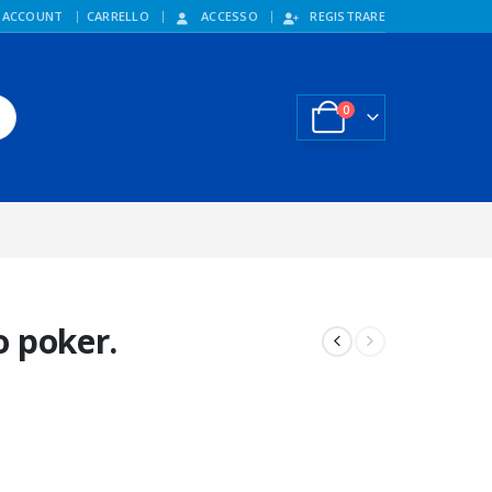
 ACCOUNT
CARRELLO
ACCESSO
REGISTRARE
0
o poker.