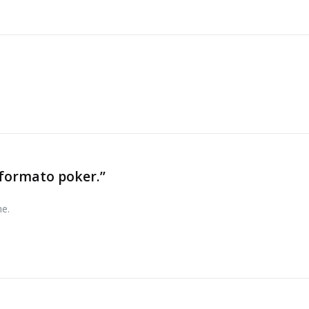
 formato poker.”
ne.