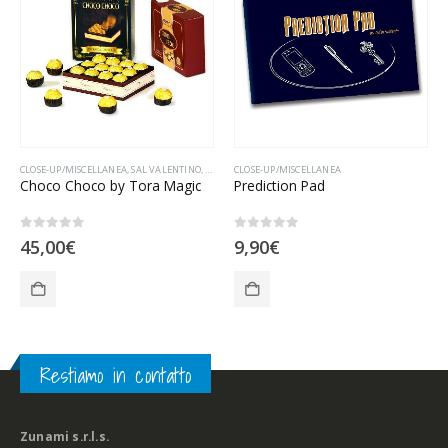
CLOSE-UP/MISCELLANEA
,
SAL VALENTINO
,
SCENA/MISCELLANEA
CLOSE-UP/MISCELLANEA
Choco Choco by Tora Magic
Prediction Pad
0
Su 5
0
Su 5
45,00
€
9,90
€
Restiamo in contatto
Zunami s.r.l.s.