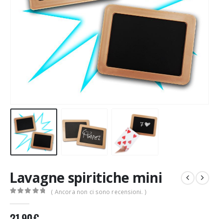
Lavagne spiritiche mini
( Ancora non ci sono recensioni. )
0
Di 5
21,90
€