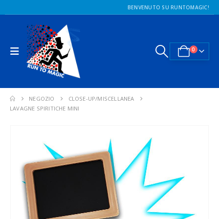
BENVENUTO SU RUNTOMAGIC!
0
NEGOZIO
CLOSE-UP/MISCELLANEA
LAVAGNE SPIRITICHE MINI