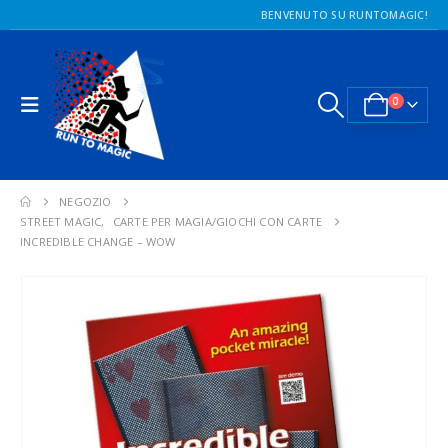
BENVENUTO SU RUNTOMAGIC!
0
NEGOZIO
STREET MAGIC
,
CARTE PER MAGIA/GIOCHI CON CARTE
INCREDIBLE CHANGE – WOW