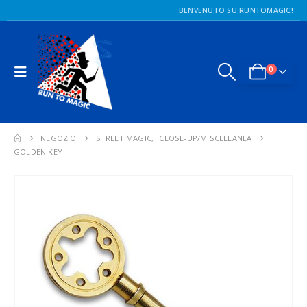
BENVENUTO SU RUNTOMAGIC!
0
NEGOZIO
STREET MAGIC
,
CLOSE-UP/MISCELLANEA
GOLDEN KEY