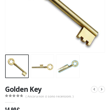
Golden Key
( Ancora non ci sono recensioni. )
0
Di 5
14,90
€