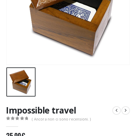
Impossible travel
( Ancora non ci sono recensioni. )
0
Di 5
25,00
€