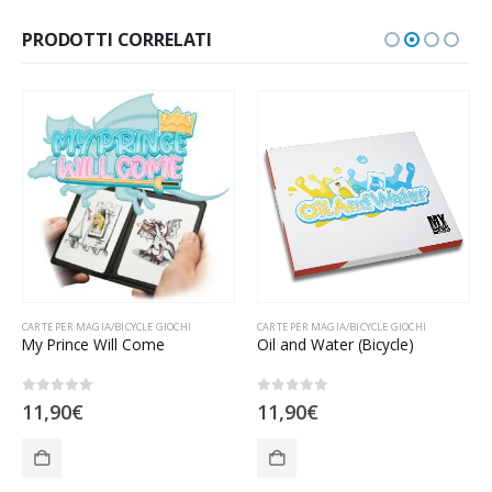
PRODOTTI CORRELATI
CARTE PER MAGIA/BICYCLE GIOCHI
,
COMMERCIALI/COMMERCIALI
CARTE PER MAGIA/BICYCLE GIOCHI
,
NATALE/NATALE
,
VINCENZO DI FATTA C
My Prince Will Come
Oil and Water (Bicycle)
0
Su 5
0
Su 5
11,90
€
11,90
€