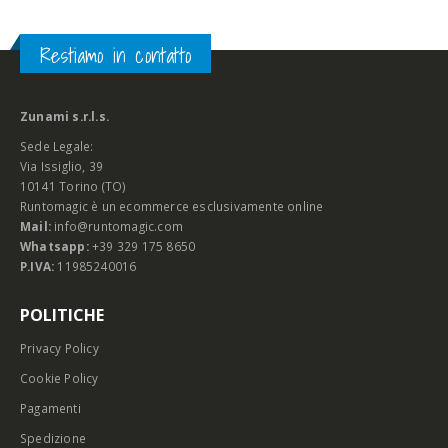
Restiamo in contatto
Zunami s.r.l.s.
Sede Legale:
Via Issiglio, 39
10141 Torino (TO)
Runtomagic è un ecommerce esclusivamente online
Mail:
info@runtomagic.com
Whatsapp:
+39 329 175 8650
P.IVA:
11985240016
POLITICHE
Privacy Policy
Cookie Policy
Pagamenti
Spedizione