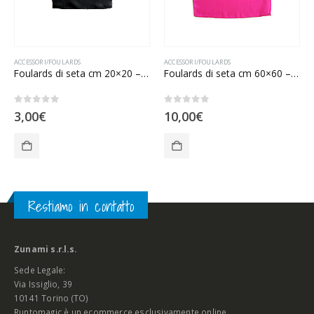
ACCESSORI/FOULARDS
ACCESSORI/FOULARDS
Foulards di seta cm 20×20 – Nero
Foulards di seta cm 60×60 – Fucsia
0
Su 5
0
Su 5
3,00
€
10,00
€
Restiamo in contatto
Zunami s.r.l.s.
Sede Legale:
Via Issiglio, 39
10141 Torino (TO)
Runtomagic è un ecommerce esclusivamente online