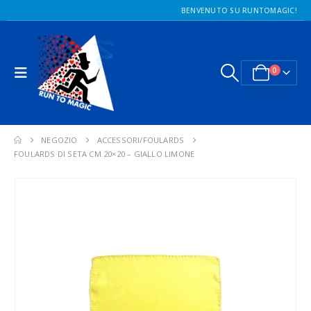
BENVENUTO SU RUNTOMAGIC!
0
NEGOZIO
ACCESSORI/FOULARDS
FOULARDS DI SETA CM 20×20 – GIALLO LIMONE