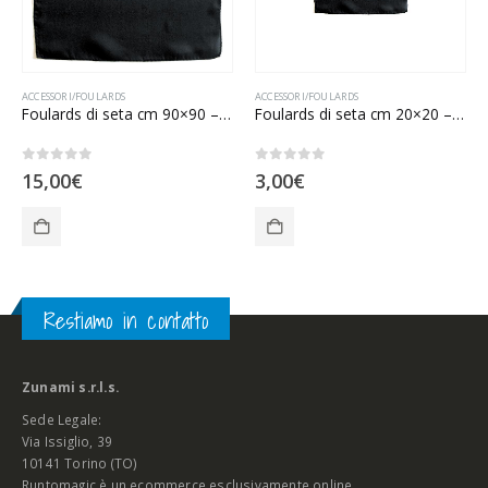
ACCESSORI/FOULARDS
ACCESSORI/FOULARDS
Foulards di seta cm 90×90 – Nero
Foulards di seta cm 20×20 – Nero
0
Su 5
0
Su 5
15,00
€
3,00
€
Restiamo in contatto
Zunami s.r.l.s.
Sede Legale:
Via Issiglio, 39
10141 Torino (TO)
Runtomagic è un ecommerce esclusivamente online