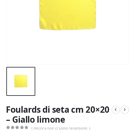
Foulards di seta cm 20×20
– Giallo limone
( Ancora non ci sono recensioni. )
0
Di 5