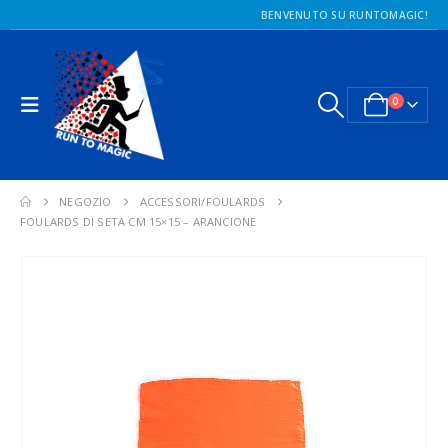
BENVENUTO SU RUNTOMAGIC!
0
NEGOZIO
ACCESSORI/FOULARDS
FOULARDS DI SETA CM 15×15 – ARANCIONE