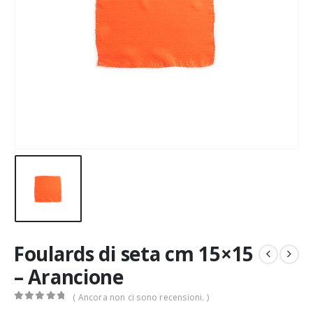
Foulards di seta cm 15×15
– Arancione
( Ancora non ci sono recensioni. )
0
Di 5