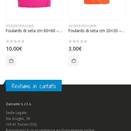
ACCESSORI/FOULARDS
ACCESSORI/FOULARDS
Foulards di seta cm 60×60 – Fucsia
Foulards di seta cm 20×20 – Arancione
0
Su 5
0
Su 5
10,00
€
3,00
€
Restiamo in contatto
Zunami s.r.l.s.
Sede Legale:
Via Issiglio, 39
10141 Torino (TO)
Runtomagic è un ecommerce esclusivamente online