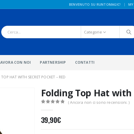
|
BENVENUTO SU RUNTOMAGIC!
MY
Categorie
LAVORA CON NOI
PARTNERSHIP
CONTATTI
 TOP HAT WITH SECRET POCKET – RED
Folding Top Hat with 
( Ancora non ci sono recensioni. )
0
Di 5
39,90
€