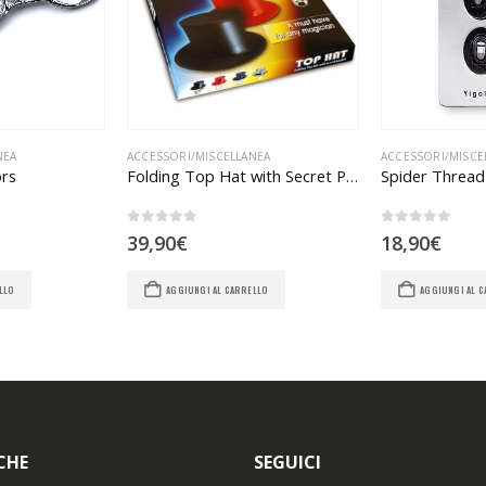
NEA
ACCESSORI/MISCELLANEA
ACCESSORI/MISCE
ors
Folding Top Hat with Secret Pocket – Black
0
Su 5
0
Su 5
39,90
€
18,90
€
LLO
AGGIUNGI AL CARRELLO
AGGIUNGI AL 
CHE
SEGUICI