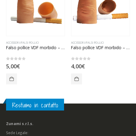
ACCESSORI/FALSI POLLICI
ACCESSORI/FALSI POLLICI
Falso pollice VDF morbido – Grande
Falso pollice VDF morbido – Medio
0
Su 5
0
Su 5
5,00
€
4,00
€
Restiamo in contatto
Zunami s.r.l.s.
Sede Legale: