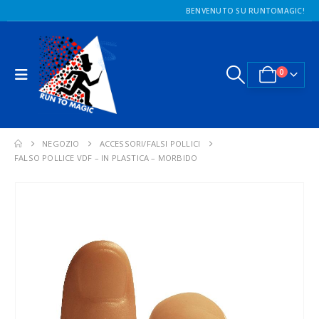
BENVENUTO SU RUNTOMAGIC!
0
NEGOZIO
ACCESSORI/FALSI POLLICI
FALSO POLLICE VDF – IN PLASTICA – MORBIDO