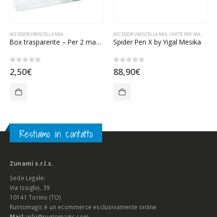
ACCESSORI/MISCELLANEA
ACCESSORI/MISCELLANEA
,
CARTE PER MAGIA/GIOCHI CON CARTE
Box trasparente – Per 2 mazzi
Spider Pen X by Yigal Mesika
0
Su 5
0
Su 5
2,50
€
88,90
€
Restiamo in contatto
Zunami s.r.l.s.
Sede Legale:
Via Issiglio, 39
10141 Torino (TO)
Runtomagic è un ecommerce esclusivamente online
Mail:
info@runtomagic.com