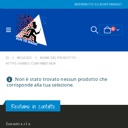
BENVENUTO SU RUNTOMAGIC!
0
NEGOZIO
NOME DEL PRODOTTO -
HTTPS://VIMEO.COM/988315424
Non è stato trovato nessun prodotto che
corrisponde alla tua selezione.
Restiamo in contatto
Zunami s.r.l.s.