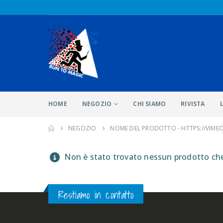
HOME
NEGOZIO
CHI SIAMO
RIVISTA
NEGOZIO
NOME DEL PRODOTTO -
HTTPS://VIME
Non è stato trovato nessun prodotto che 
Restiamo in contatto