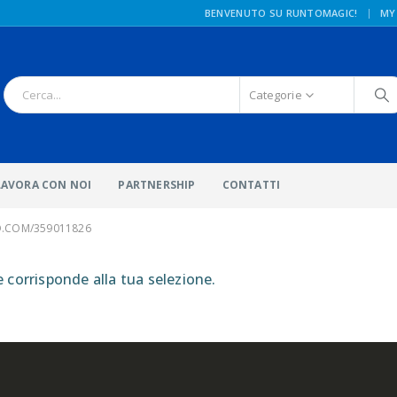
|
BENVENUTO SU RUNTOMAGIC!
MY
Categorie
LAVORA CON NOI
PARTNERSHIP
CONTATTI
O.COM/359011826
corrisponde alla tua selezione.