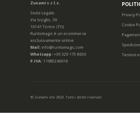
Zunami s.r.l.s.
POLITI
Sede Legale:
Privacy Po
Via Issiglio, 39
Cookie Po
10141 Torino (TO)
Runtomagic è un ecommerce
Pagament
esclusivamente online
Spedizio
Mail:
info@runtomagic.com
Whatsapp:
+39 329 175 8650
Termini e
P.IVA:
11985240016
© Zunami srls 2023. Tutti i diritti riservati