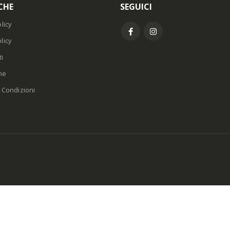
CHE
SEGUICI
licy
licy
i
ne
 Condizioni