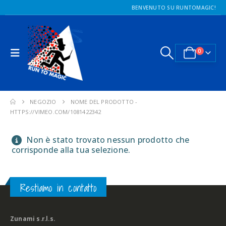
BENVENUTO SU RUNTOMAGIC!
0
NEGOZIO
NOME DEL PRODOTTO -
HTTPS://VIMEO.COM/1081422342
Non è stato trovato nessun prodotto che
corrisponde alla tua selezione.
Restiamo in contatto
Zunami s.r.l.s.