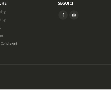
CHE
SEGUICI
licy
licy
i
ne
 Condizioni