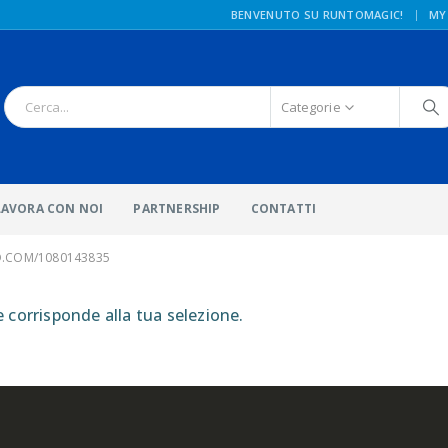
|
BENVENUTO SU RUNTOMAGIC!
MY
Categorie
LAVORA CON NOI
PARTNERSHIP
CONTATTI
O.COM/1080143835
corrisponde alla tua selezione.