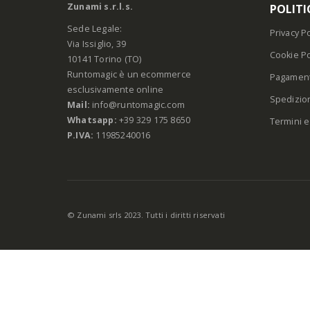
Zunami s.r.l.s.
POLITI
Sede Legale:
Privacy Po
Via Issiglio, 39
Cookie Po
10141 Torino (TO)
Runtomagic è un ecommerce
Pagament
esclusivamente online
Spedizio
Mail:
info@runtomagic.com
Whatsapp:
+39 329 175 8650
Termini e
P.IVA:
11985240016
© Zunami srls 2023. Tutti i diritti riservati