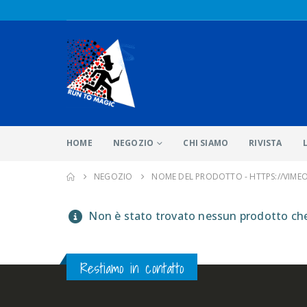
HOME
NEGOZIO
CHI SIAMO
RIVISTA
NEGOZIO
NOME DEL PRODOTTO -
HTTPS://VIME
Non è stato trovato nessun prodotto che 
Restiamo in contatto