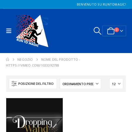
BENVENUTO SU RUNTOMAGIC!
0
NEGOZIO
NOME DEL PRODOTTO -
HTTPS://VIMEO.COM/1033392788
POSIZIONE DEL FILTRO