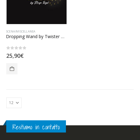
SCENA/MISCELLANEA
Dropping Wand by Twister Magic
0
Su 5
25,90
€
Restiamo in contatto